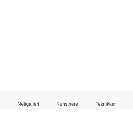
I nettgalleriet er det bilder du kan ramme inn på
skjermen din, fra et stort utvalg av rammelister.
Nettgalleri
Kunstnere
Teknikker
Du kan hente / få det tilsendt uten ramme, eller
hente det med innramming hos oss.
NB! Farger kan avvike noe fra det faktiske